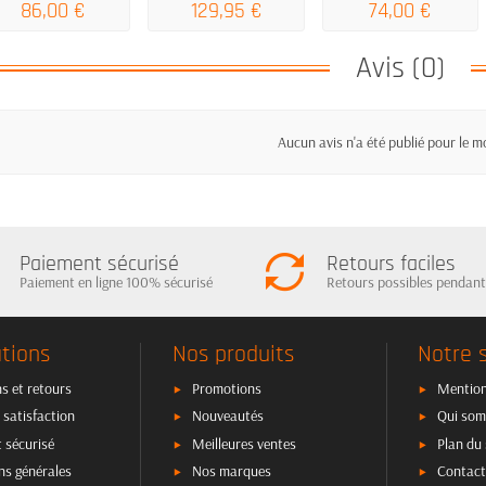
86,00 €
129,95 €
74,00 €
Avis (0)
Aucun avis n'a été publié pour le 
Paiement sécurisé
Retours faciles
Paiement en ligne 100% sécurisé
Retours possibles pendant
tions
Nos produits
Notre 
s et retours
Promotions
Mention
 satisfaction
Nouveautés
Qui som
 sécurisé
Meilleures ventes
Plan du 
ns générales
Nos marques
Contact