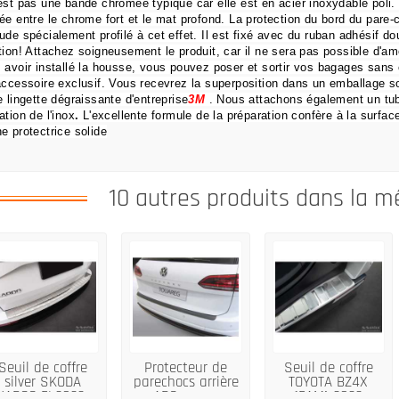
est pas une bande chromée typique car elle est en acier inoxydable poli
ée entre le chrome fort et le mat profond.
La protection du bord du pare
ude spécialement profilé à cet effet.
Il est fixé avec du ruban adhésif dou
tion!
Attachez soigneusement le produit, car il ne sera pas possible d'amé
 avoir installé la housse, vous pouvez poser et sortir vos bagages sans 
accessoire exclusif.
Vous recevrez la superposition dans un emballage so
e lingette dégraissante d'entreprise
3M
.
Nous attachons également un tu
ation de l'inox
.
L'excellente formule de la préparation confère à la surface
e protectrice solide
10 autres produits dans la m
Seuil de coffre
Protecteur de
Seuil de coffre
silver SKODA
parechocs arrière
TOYOTA BZ4X
KAROQ FL2022-
ABS pour...
(EAM) 2022