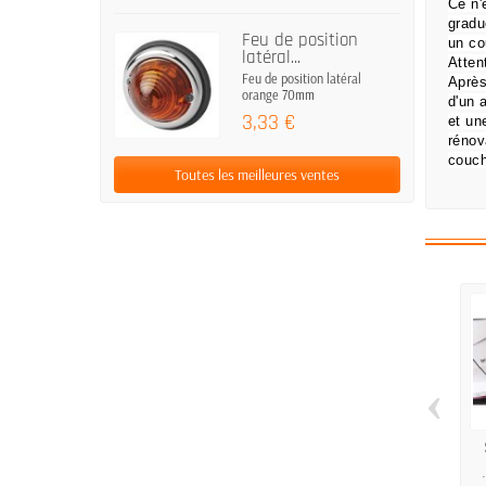
Ce n'
gradu
Feu de position
un co
latéral...
Atten
Feu de position latéral
Après
orange 70mm
d'un 
3,33 €
et un
rénov
couch
Toutes les meilleures ventes
‹