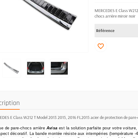
MERCEDES E Class W212 T
chocs arrière miroir noir
Référence
favorite_border
cription
ES E Class W212 T Model 2013 2015, 2016 FL2015 acier de protection de pare-ch
e de pare-chocs arrière
Avisa
est la solution parfaite pour votre voiture,
spect décoratif.
La bande montée résiste aux intempéries (température -40