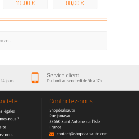
110,00 €
80,00 €
48,00 €
moment.
Service client
 14 jours
Du lundi au vendredi de 9h à 17h
société
Contactez-nous
Shopdealsauto
s légales
Rue jamayau
mes-nous ?
33660 Saint Antoine sur l'Isle
site
France
contact@shopdealsauto.com
ez-nous