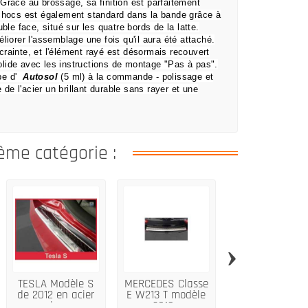
.
Grâce au brossage, sa finition est parfaitement
-chocs est également standard dans la bande grâce à
ble face, situé sur les quatre bords de la latte.
liorer l'assemblage une fois qu'il aura été attaché.
crainte,
et l'élément rayé est désormais recouvert
lide avec les instructions de montage "Pas à pas".
be d'
Autosol
(5 ml) à la commande
- polissage et
 de l'acier un brillant durable sans rayer et une
ême catégorie :
›
TESLA Modèle S
MERCEDES Classe
V GT IMPREZ
de 2012 en acier
E W213 T modèle
SUBARU 5D FL2
de...
2016...
acier...