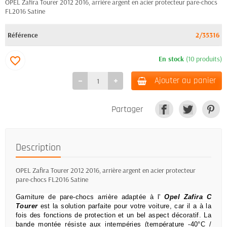
OPEL Zafira Tourer 2012 2016, arrière argent en acier protecteur pare-chocs
FL2016 Satine
Référence
2/35316
En stock
(10 produits)
favorite_border
Ajouter au panier
Partager
Description
OPEL Zafira Tourer 2012 2016, arrière argent en acier protecteur
pare-chocs FL2016 Satine
Garniture de pare-chocs arrière adaptée à l'
Opel Zafira C
Tourer
est la solution parfaite pour votre voiture, car il a à la
fois des fonctions de protection et un bel aspect décoratif.
La
bande montée résiste aux intempéries (température -40°C /