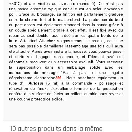
+50°C) et aux visites au lave-auto (humidité).
Ce n'est pas
une bande chromée typique car elle est en acier inoxydable
poli.
Grâce au brossage, sa finition est parfaitement graduée
entre le chrome fort et le mat profond.
La protection du bord
du pare-chocs est également standard dans la bande grâce à
un coude spécialement profilé à cet effet.
Il est fixé avec du
ruban adhésif double face, situé sur les quatre bords de la
latte.
Attention!
Attachez soigneusement le produit, car il ne
sera pas possible d'améliorer l'assemblage une fois qu'il aura
été attaché.
Après avoir installé la housse, vous pouvez poser
et sortir vos bagages sans crainte,
et l'élément rayé est
désormais recouvert d'un accessoire exclusif.
Vous recevrez
la superposition dans un emballage solide avec les
instructions de montage "Pas à pas".
et une lingette
dégraissante d'entreprise
3M
.
Nous attachons également un
tube d'
Autosol
(5 ml) à la commande
- polissage et
rénovation de l'inox
.
L'excellente formule de la préparation
confère à la surface de l'acier un brillant durable sans rayer et
une couche protectrice solide.
10 autres produits dans la même