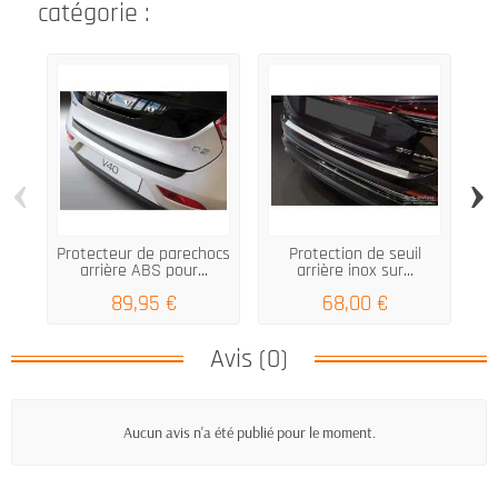
catégorie :
‹
›
Protecteur de parechocs
Protection de seuil
OP
arrière ABS pour...
arrière inox sur...
S
89,95 €
68,00 €
Avis (0)
Aucun avis n'a été publié pour le moment.