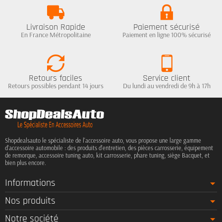
Livraison Rapide
Paiement sécurisé
En France Métropolitaine
Paiement en ligne 100% sécurisé
Retours faciles
Service client
Retours possibles pendant 14 jours
Du lundi au vendredi de 9h à 17h
Shopdealsauto le spécialiste de l'accessoire auto, vous propose une large gamme
d'accessoire automobile : des produits d'entretien, des pièces carrosserie, équipement
de remorque, accessoire tuning auto, kit carrosserie, phare tuning, siège Bacquet, et
bien plus encore.
Informations
Nos produits
Notre société