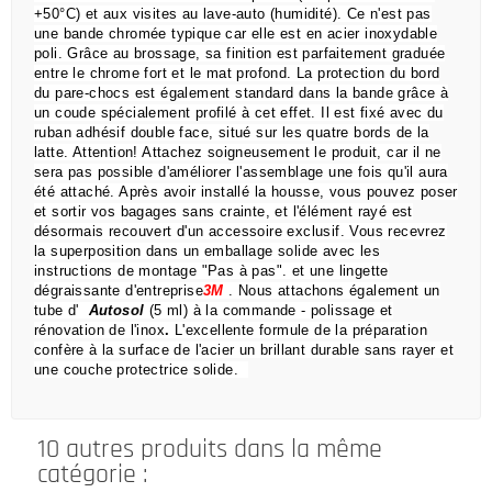
+50°C) et aux visites au lave-auto (humidité).
Ce n'est pas
une bande chromée typique car elle est en acier inoxydable
poli.
Grâce au brossage, sa finition est parfaitement graduée
entre le chrome fort et le mat profond.
La protection du bord
du pare-chocs est également standard dans la bande grâce à
un coude spécialement profilé à cet effet.
Il est fixé avec du
ruban adhésif double face, situé sur les quatre bords de la
latte.
Attention!
Attachez soigneusement le produit, car il ne
sera pas possible d'améliorer l'assemblage une fois qu'il aura
été attaché.
Après avoir installé la housse, vous pouvez poser
et sortir vos bagages sans crainte,
et l'élément rayé est
désormais recouvert d'un accessoire exclusif.
Vous recevrez
la superposition dans un emballage solide avec les
instructions de montage "Pas à pas".
et une lingette
dégraissante d'entreprise
3M
.
Nous attachons également un
tube d'
Autosol
(5 ml) à la commande
- polissage et
rénovation de l'inox
.
L'excellente formule de la préparation
confère à la surface de l'acier un brillant durable sans rayer et
une couche protectrice solide.
10 autres produits dans la même
catégorie :