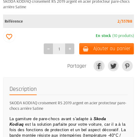
SKODA KODIAQ croisement RS 2019 argent en acier protecteur pare-chocs
arrière Satine
Référence
2/35788
En stock
(10 produits)
favorite_border
Ajouter au panier
Partager
Description
SKODA KODIAQ croisement RS 2019 argent en acier protecteur pare-
chocs arrière Satine
La garniture de pare-chocs avant s'adapte à
Skoda
Kodiaq
est la solution parfaite pour votre voiture, car il a à la
fois des fonctions de protection et un bel aspect décoratif.
La
bande montée résiste aux intempéries (température -40°C /