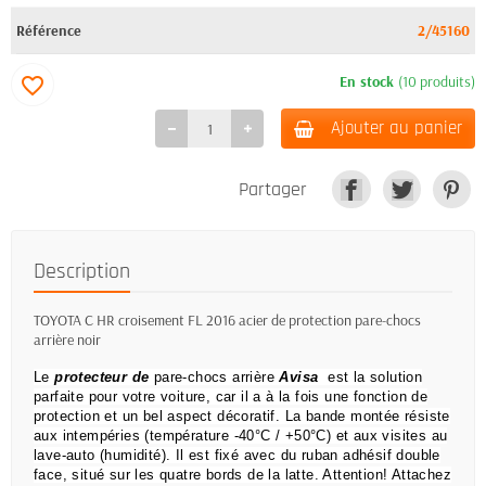
Référence
2/45160
En stock
(10 produits)
favorite_border
Ajouter au panier
Partager
Description
TOYOTA C HR croisement FL 2016 acier de protection pare-chocs
arrière noir
Le
protecteur de
pare-chocs arrière
Avisa
est la solution
parfaite pour votre voiture, car il a à la fois une fonction de
protection et un bel aspect décoratif.
La bande montée résiste
aux intempéries (température -40°C / +50°C) et aux visites au
lave-auto (humidité).
Il est fixé avec du ruban adhésif double
face, situé sur les quatre bords de la latte.
Attention!
Attachez