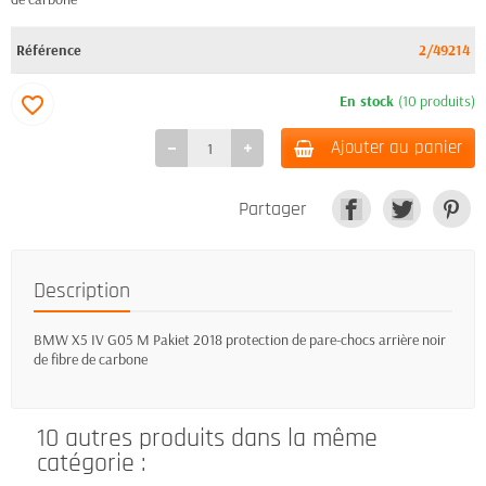
Référence
2/49214
En stock
(10 produits)
favorite_border
Ajouter au panier
Partager
Description
BMW X5 IV G05 M Pakiet 2018 protection de pare-chocs arrière noir
de fibre de carbone
10 autres produits dans la même
catégorie :