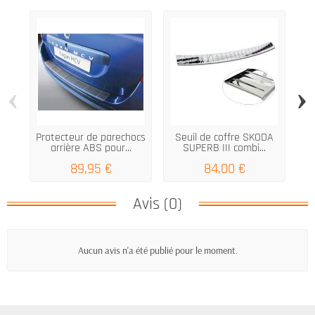
‹
›
Protecteur de parechocs
Seuil de coffre SKODA
Ba
arrière ABS pour...
SUPERB III combi...
89,95 €
84,00 €
Avis (0)
Aucun avis n'a été publié pour le moment.