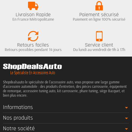
Livraison Rapide
Paiement sécurisé
En France Métropolitaine
Paiement en ligne 100% sécurisé
Retours faciles
Service client
Retours possibles pendant 14 jours
Du lundi au vendredi de 9h à 17h
Shopdealsauto le spécialiste de l'accessoire auto, vous propose une large gamme
d'accessoire automobile : des produits d'entretien, des pièces carrosserie, équipement
de remorque, accessoire tuning auto, kit carrosserie, phare tuning, siège Bacquet, et
bien plus encore.
Informations
Nos produits
Notre société