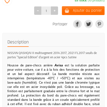
En stock
(10 produits)
favorite_border
Ajouter au panier
Partager
Description
NISSAN QASHQAI II multisegment 2014 2017, 2021 FL2017 seuils de
portes "Special Edition" d'argent en acier 4pcs Satine
Housse de pare-chocs arrière
Avisa
est la solution parfaite
pour votre voiture, car il a à la fois des fonctions de protection
et un bel aspect décoratif.
La bande montée résiste aux
intempéries (température -40°C / +50°C) et aux visites au
lave-auto (humidité).
Ce n'est pas une bande chromée typique
car elle est en acier inoxydable poli.
Grâce au brossage, sa
finition est parfaitement graduée entre le chrome fort et le mat
profond.
La protection du bord du pare-chocs est également
standard dans la bande grâce à un coude spécialement profilé
à cet effet.
Il est fixé avec du ruban adhésif double face, situé