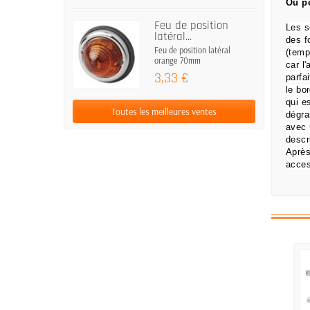
Ou pe
Feu de position
Les s
latéral...
des
f
Feu de position latéral
(temp
orange 70mm
car l
3,33 €
parfa
le bo
qui e
Toutes les meilleures ventes
dégra
avec 
descr
Après
acces