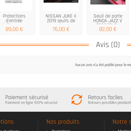
Protections
NISSAN JUKE II
Seuil de porte
d'entrée
2019 seuils de
HONDA JAZZ V
Volkswagen
portes...
CROSSTAR...
89,00 €
76,00 €
82,00 €
Passat B6
Avis (0)
Aucun avis n'a été publié pour le 
Paiement sécurisé
Retours faciles
Paiement en ligne 100% sécurisé
Retours possibles pendant
tions
Nos produits
Notre 