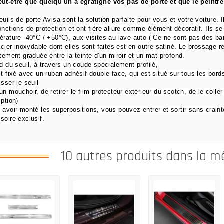
ut-être que quelqu'un a égratigné vos pas de porte et que le peintre 
euils de porte Avisa sont la solution parfaite pour vous et votre voiture. Il
onctions de
protection et ont fière allure comme élément décoratif. Ils s
érature -40°C / +50°C), aux visites au lave-auto ( Ce ne sont pas des ba
'acier inoxydable dont elles sont faites est en outre satiné. Le brossage re
itement graduée entre la teinte d'un miroir et un mat profond.
rd du seuil, à travers un coude spécialement profilé,
st
fixé avec un ruban adhésif double face,
qui est situé sur tous les bor
isser le seuil
un mouchoir, de retirer le film protecteur extérieur du scotch, de le coller 
iption)
 avoir monté les superpositions, vous pouvez entrer et sortir sans craint
soire exclusif.
10 autres produits dans la m