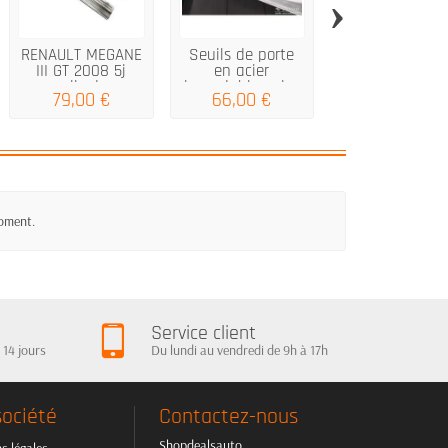
›
RENAULT MEGANE
Seuils de porte
VOLKSWAGE
III GT 2008 5j
en acier
GOLF VII de l
seuils de...
inoxydable noir...
variante 2012..
79,00 €
66,00 €
74,00 €
moment.
Service client
 14 jours
Du lundi au vendredi de 9h à 17h
société
Contactez-nous
Shopdealsauto