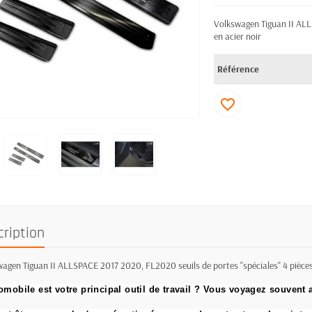
Volkswagen Tiguan II ALL
en acier noir
Référence
favorite_border
cription
agen Tiguan II ALLSPACE 2017 2020, FL2020 seuils de portes "spéciales" 4 pièces 
omobile est votre principal outil de travail ?
Vous voyagez souvent a