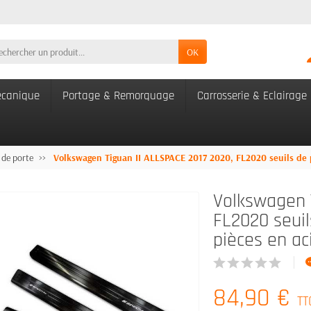
OK
canique
Portage & Remorquage
Carrosserie & Eclairage
 de porte
Volkswagen Tiguan II ALLSPACE 2017 2020, FL2020 seuils de po
Volkswagen 
FL2020 seuil
pièces en aci
84,90 €
TT