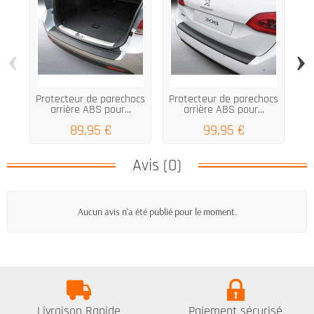
‹
›
Protecteur de parechocs
Protecteur de parechocs
arrière ABS pour...
arrière ABS pour...
pr
89,95 €
99,95 €
Avis (0)
Aucun avis n'a été publié pour le moment.
Livraison Rapide
Paiement sécurisé