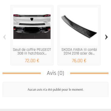
‹
›
Seuil de coffre PEUGEOT
SKODA FABIA III combi
S
308 III hatchback...
2014 2018 acier de...
72,00 €
76,00 €
Avis (0)
Aucun avis n'a été publié pour le moment.