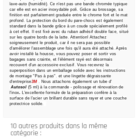
lave-auto (humidité).
Ce n'est pas une bande chromée typique
car elle est en acier inoxydable poli.
Grâce au brossage, sa
finition est parfaitement graduée entre le chrome fort et le mat
profond.
La protection du bord du pare-chocs est également
standard dans la bande grâce à un coude spécialement profilé
à cet effet.
Il est fixé avec du ruban adhésif double face, situé
sur les quatre bords de la latte.
Attention!
Attachez
soigneusement le produit, car il ne sera pas possible
d'améliorer l'assemblage une fois qu'il aura été attaché.
Après
avoir installé la housse, vous pouvez poser et sortir vos
bagages sans crainte,
et l'élément rayé est désormais
recouvert d'un accessoire exclusif.
Vous recevrez la
superposition dans un emballage solide avec les instructions
de montage "Pas à pas".
et une lingette dégraissante
d'entreprise
3M
.
Nous attachons également un tube d'
Autosol
(5 ml) à la commande
- polissage et rénovation de
l'inox
.
L'excellente formule de la préparation confère à la
surface de l'acier un brillant durable sans rayer et une couche
protectrice solide.
10 autres produits dans la même
catégorie :