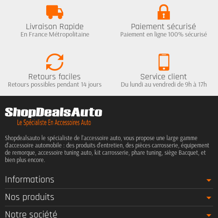
Livraison Rapide
Paiement sécurisé
En France Métropolitaine
Paiement en ligne 100% sécurisé
Retours faciles
Service client
Retours possibles pendant 14 jours
Du lundi au vendredi de 9h à 17h
Shopdealsauto le spécialiste de l'accessoire auto, vous propose une large gamme
d'accessoire automobile : des produits d'entretien, des pièces carrosserie, équipement
de remorque, accessoire tuning auto, kit carrosserie, phare tuning, siège Bacquet, et
bien plus encore.
Informations
Nos produits
Notre société