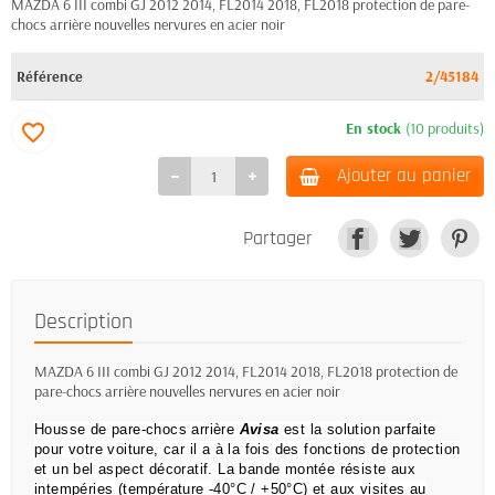
MAZDA 6 III combi GJ 2012 2014, FL2014 2018, FL2018 protection de pare-
chocs arrière nouvelles nervures en acier noir
Référence
2/45184
En stock
(10 produits)
favorite_border
Ajouter au panier
Partager
Description
MAZDA 6 III combi GJ 2012 2014, FL2014 2018, FL2018 protection de
pare-chocs arrière nouvelles nervures en acier noir
Housse de pare-chocs arrière
Avisa
est la solution parfaite
pour votre voiture, car il a à la fois des fonctions de protection
et un bel aspect décoratif.
La bande montée résiste aux
intempéries (température -40°C / +50°C) et aux visites au