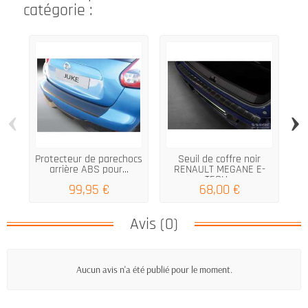
catégorie :
‹
›
Protecteur de parechocs
Seuil de coffre noir
B
arrière ABS pour...
RENAULT MEGANE E-
TECH...
99,95 €
68,00 €
Avis (0)
Aucun avis n'a été publié pour le moment.