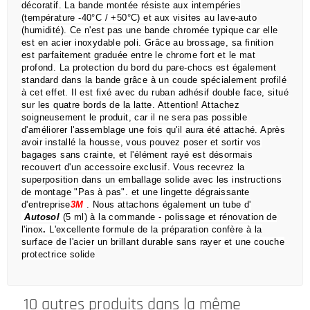
décoratif.
La bande montée résiste aux intempéries
(température -40°C / +50°C) et aux visites au lave-auto
(humidité).
Ce n'est pas une bande chromée typique car elle
est en acier inoxydable poli.
Grâce au brossage, sa finition
est parfaitement graduée entre le chrome fort et le mat
profond.
La protection du bord du pare-chocs est également
standard dans la bande grâce à un coude spécialement profilé
à cet effet.
Il est fixé avec du ruban adhésif double face, situé
sur les quatre bords de la latte.
Attention!
Attachez
soigneusement le produit, car il ne sera pas possible
d'améliorer l'assemblage une fois qu'il aura été attaché.
Après
avoir installé la housse, vous pouvez poser et sortir vos
bagages sans crainte,
et l'élément rayé est désormais
recouvert d'un accessoire exclusif.
Vous recevrez la
superposition dans un emballage solide avec les instructions
de montage "Pas à pas".
et une lingette dégraissante
d'entreprise
3M
.
Nous attachons également un tube d'
Autosol
(5 ml) à la commande
- polissage et rénovation de
l'inox
.
L'excellente formule de la préparation confère à la
surface de l'acier un brillant durable sans rayer et une couche
protectrice solide
10 autres produits dans la même