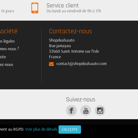
Service client
 14 jours
Du lundi au vendredi de 9h à 17h
société
Contactez-nous
Shopdealsauto
s légales
Rue jamayau
mes-nous ?
33660 Saint Antoine sur l'Isle
site
France
contact@shopdealsauto.com
ez-nous
Suivez-nous
mément au RGPD.
mément au RGPD.
Voir plus de détails
Voir plus de détails
J'ACCEPTE
J'ACCEPTE