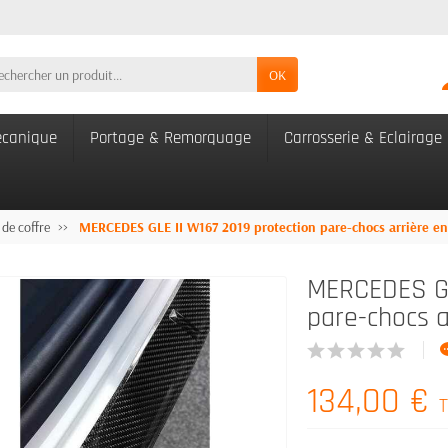
OK
canique
Portage & Remorquage
Carrosserie & Eclairage
 de coffre
MERCEDES GLE II W167 2019 protection pare-chocs arrière en 
MERCEDES GL
pare-chocs a
134,00 €
T