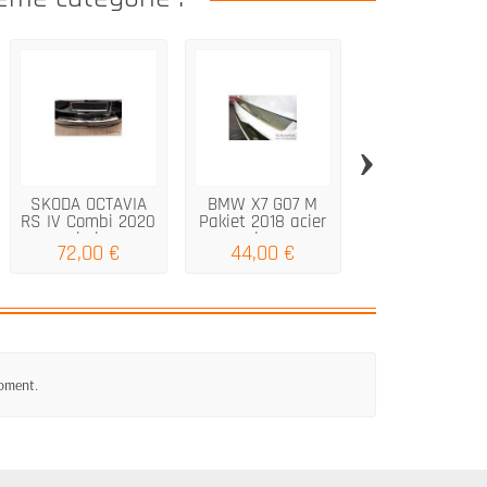
›
SKODA OCTAVIA
BMW X7 G07 M
Seuil de coffr
RS IV Combi 2020
Pakiet 2018 acier
noir mat
miroir...
de...
VOLKSWAGE
72,00 €
44,00 €
84,00 €
ID.7...
moment.