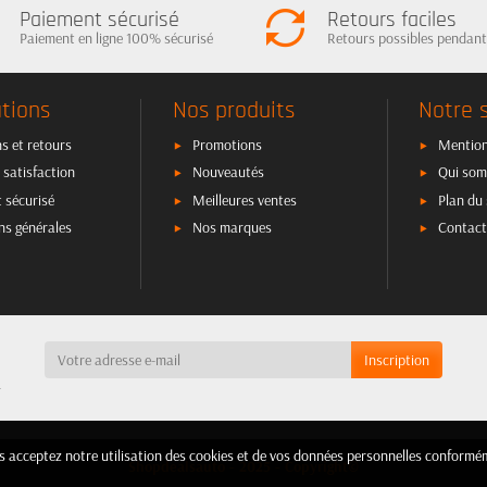
Paiement sécurisé
Retours faciles
Paiement en ligne 100% sécurisé
Retours possibles pendant
tions
Nos produits
Notre 
s et retours
Promotions
Mention
 satisfaction
Nouveautés
Qui som
 sécurisé
Meilleures ventes
Plan du 
ns générales
Nos marques
Contact
a
ous acceptez notre utilisation des cookies et de vos données personnelles confor
ous acceptez notre utilisation des cookies et de vos données personnelles confor
Shopdealsauto - 2025 - Copyright©