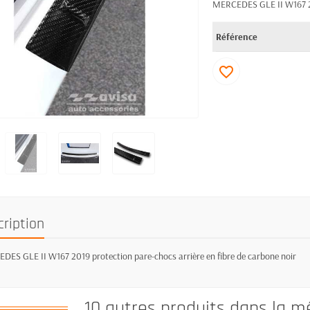
MERCEDES GLE II W167 201
Référence
favorite_border
cription
ES GLE II W167 2019 protection pare-chocs arrière en fibre de carbone noir
10 autres produits dans la m