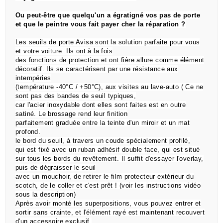
Ou peut-être que quelqu'un a égratigné vos pas de porte
et que le peintre vous fait payer cher la réparation ?
Les seuils de porte Avisa sont la solution parfaite pour vous
et votre voiture. Ils ont à la fois
des
fonctions de
protection et ont fière allure comme élément
décoratif. Ils se caractérisent par une résistance aux
intempéries
(température -40°C / +50°C), aux visites au lave-auto ( Ce ne
sont pas des bandes de seuil typiques,
car l'acier inoxydable dont elles sont faites est en outre
satiné. Le brossage rend leur finition
parfaitement graduée entre la teinte d'un miroir et un mat
profond.
le bord du seuil, à travers un coude spécialement profilé,
qui est
fixé avec un ruban adhésif double face,
qui est situé
sur tous les bords du revêtement.
Il suffit d'essayer l'overlay,
puis de dégraisser le seuil
avec un mouchoir, de retirer le film protecteur extérieur du
scotch, de le coller et c'est prêt !
(voir les instructions vidéo
sous la description)
Après avoir monté les superpositions, vous pouvez entrer et
sortir sans crainte, et l'élément rayé est maintenant recouvert
d'un accessoire exclusif.