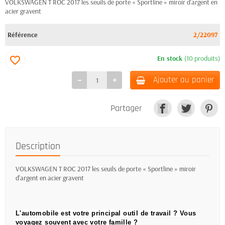
VOLKSWAGEN T ROC 2017 les seuils de porte « Sportline » miroir d'argent en
acier gravent
Référence
2/22097
En stock
(10 produits)
favorite_border
Ajouter au panier
Partager
Description
VOLKSWAGEN T ROC 2017 les seuils de porte « Sportline » miroir
d'argent en acier gravent
L'automobile est votre principal outil de travail ?
Vous
voyagez souvent avec votre famille ?