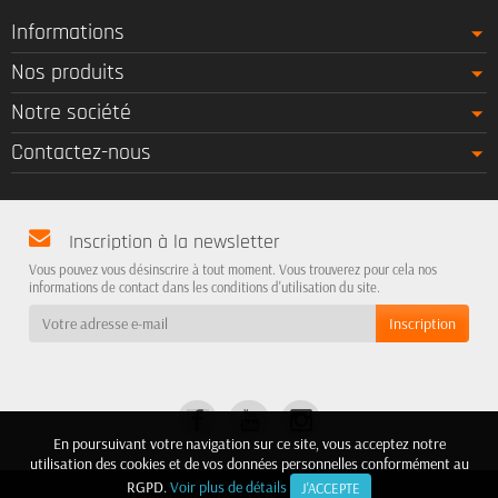
Informations
Nos produits
Notre société
Contactez-nous
Inscription à la newsletter
Vous pouvez vous désinscrire à tout moment. Vous trouverez pour cela nos
informations de contact dans les conditions d'utilisation du site.
En poursuivant votre navigation sur ce site, vous acceptez notre
En poursuivant votre navigation sur ce site, vous acceptez notre
utilisation des cookies et de vos données personnelles conformément au
utilisation des cookies et de vos données personnelles conformément au
RGPD.
RGPD.
Voir plus de détails
Voir plus de détails
J'ACCEPTE
J'ACCEPTE