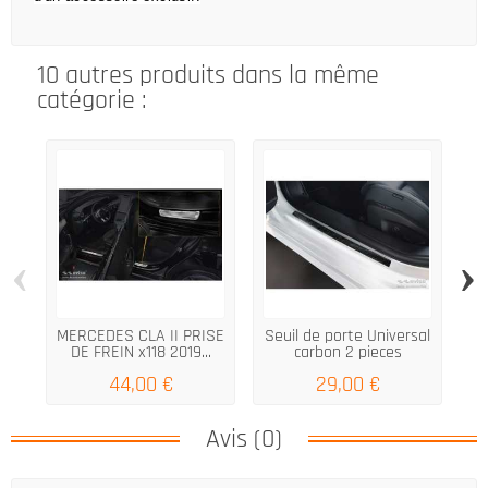
10 autres produits dans la même
catégorie :
‹
›
MERCEDES CLA II PRISE
Seuil de porte Universal
DE FREIN x118 2019...
carbon 2 pieces
2
44,00 €
29,00 €
Avis (0)